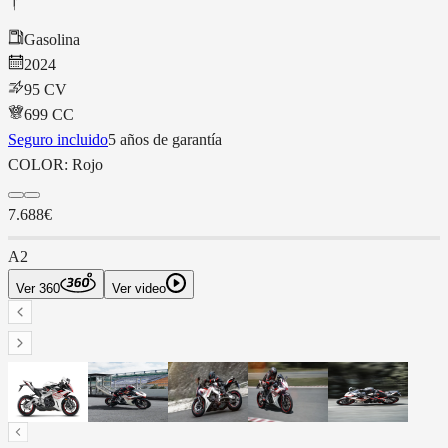
Gasolina
2024
95 CV
699
CC
Seguro incluido
5 años de garantía
COLOR:
Rojo
7.688€
A2
Ver 360
Ver video