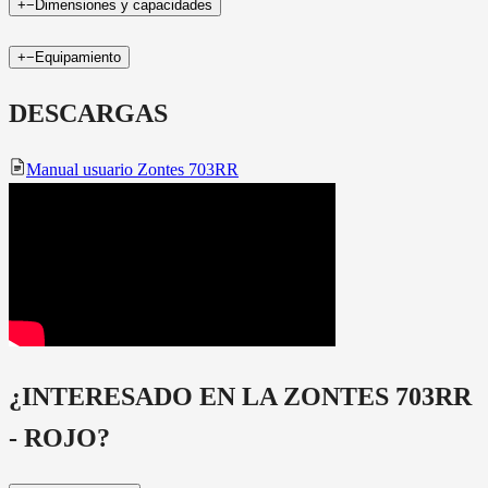
+
−
Dimensiones y capacidades
+
−
Equipamiento
DESCARGAS
Manual usuario Zontes 703RR
¿INTERESADO EN LA
ZONTES 703RR
- ROJO
?