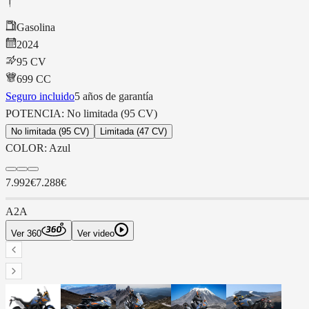
Gasolina
2024
95 CV
699
CC
Seguro incluido
5 años de garantía
POTENCIA:
No limitada
(95 CV)
No limitada (95 CV)
Limitada (47 CV)
COLOR:
Azul
7.992€
7.288€
A2
A
Ver 360
Ver video