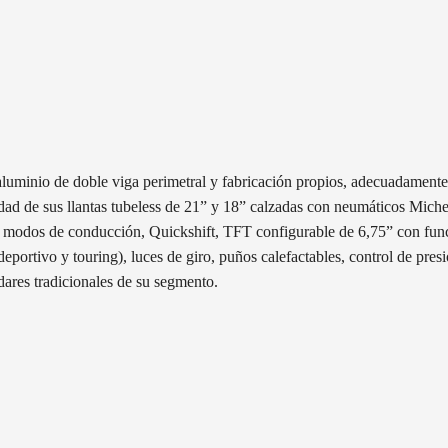
de aluminio de doble viga perimetral y fabricación propios, adecuadam
dad de sus llantas tubeless de 21” y 18” calzadas con neumáticos Michel
, modos de conducción, Quickshift, TFT configurable de 6,75” con funció
portivo y touring), luces de giro, puños calefactables, control de pres
dares tradicionales de su segmento.