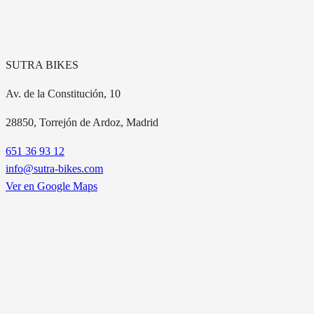
SUTRA BIKES
Av. de la Constitución, 10
28850
, Torrejón de Ardoz, Madrid
651 36 93 12
info@sutra-bikes.com
Ver en Google Maps
EXPLORA NUESTROS MODELOS
A
A2
A2