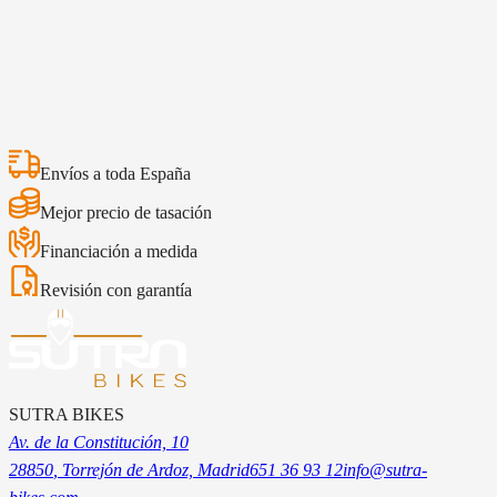
Suzuki Hayabusa 1300 2025
Zontes 368K
Zontes 368
22.875€
Seguro incluido
5 años de garan
21.875€
5.087€
5.087€
4.592€
4.592€
Envíos a toda España
Mejor precio de tasación
Financiación a medida
Revisión con garantía
SUTRA BIKES
Av. de la Constitución, 10
28850
, Torrejón de Ardoz, Madrid
651 36 93 12
info@sutra-