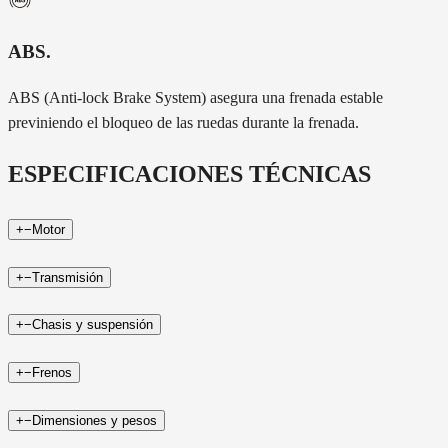
ABS
.
ABS (Anti-lock Brake System) asegura una frenada estable
previniendo el bloqueo de las ruedas durante la frenada.
ESPECIFICACIONES TÉCNICAS
+
−
Motor
+
−
Transmisión
+
−
Chasis y suspensión
+
−
Frenos
+
−
Dimensiones y pesos