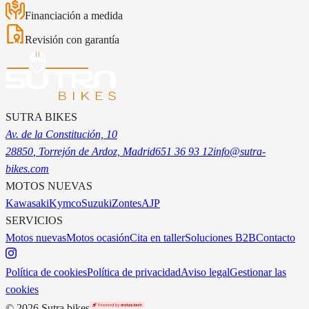
Financiación a medida
Revisión con garantía
SUTRA BIKES
Av. de la Constitución, 10
28850
, Torrejón de Ardoz, Madrid
651 36 93 12
info@sutra-
bikes.com
MOTOS NUEVAS
Kawasaki
Kymco
Suzuki
Zontes
AJP
SERVICIOS
Motos nuevas
Motos ocasión
Cita en taller
Soluciones B2B
Contacto
Política de cookies
Política de privacidad
Aviso legal
Gestionar las
cookies
©
2026
Sutra bikes