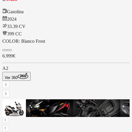
Gasolina
2024
33.39 CV
399
CC
COLOR:
Blanco Frost
6.999€
A2
Ver 360