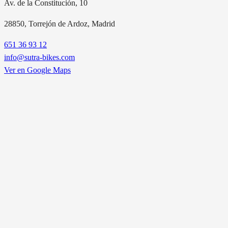
Av. de la Constitución, 10
28850
, Torrejón de Ardoz, Madrid
651 36 93 12
info@sutra-bikes.com
Ver en Google Maps
EXPLORA NUESTROS MODELOS
A1/B
A1/B
Zontes 125M
Zontes 125D
Baúl Shad 39L GRATIS
Seguro incluido
Baúl Shad 39L GRATIS
Segu
3.787€
3.787€
3.487€
3.487€