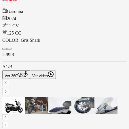
Gasolina
2024
11 CV
125
CC
COLOR:
Gris Shark
2.999€
A1/B
Ver 360
Ver video