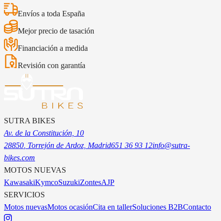
Envíos a toda España
Mejor precio de tasación
Financiación a medida
Revisión con garantía
SUTRA BIKES
Av. de la Constitución, 10
28850
, Torrejón de Ardoz, Madrid
651 36 93 12
info@sutra-
bikes.com
MOTOS NUEVAS
Kawasaki
Kymco
Suzuki
Zontes
AJP
SERVICIOS
Motos nuevas
Motos ocasión
Cita en taller
Soluciones B2B
Contacto