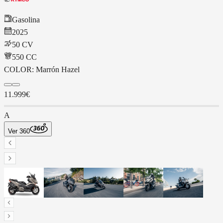
Gasolina
2025
50 CV
550
CC
COLOR:
Marrón Hazel
11.999€
A
Ver 360