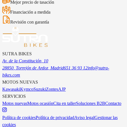
Mejor precio de tasación
Financiación a medida
Revisión con garantía
SUTRA BIKES
Av. de la Constitución, 10
28850
, Torrejón de Ardoz, Madrid
651 36 93 12
info@sutra-
bikes.com
MOTOS NUEVAS
Kawasaki
Kymco
Suzuki
Zontes
AJP
SERVICIOS
Motos nuevas
Motos ocasión
Cita en taller
Soluciones B2B
Contacto
Política de cookies
Política de privacidad
Aviso legal
Gestionar las
cookies