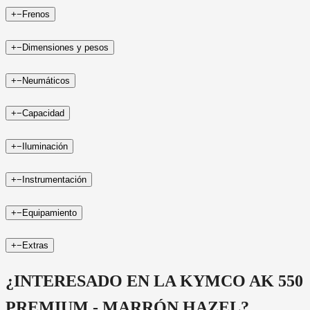
+
−
Frenos
+
−
Dimensiones y pesos
+
−
Neumáticos
+
−
Capacidad
+
−
Iluminación
+
−
Instrumentación
+
−
Equipamiento
+
−
Extras
¿INTERESADO EN LA
KYMCO AK 550
PREMIUM - MARRÓN HAZEL
?