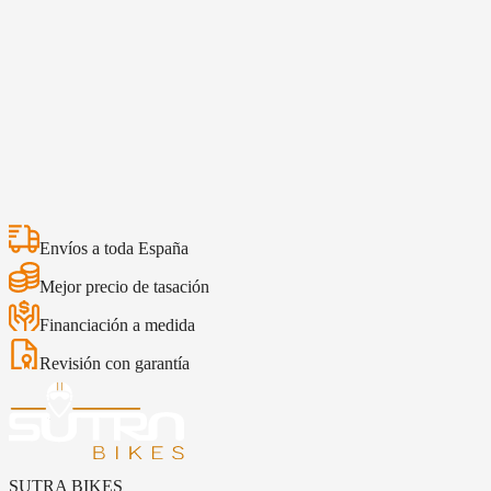
A
A
Suzuki V-STROM 1050DE 2025
Suzuki V-STROM 
16.999€
16.159€
15.499€
14.659€
Envíos a toda España
Mejor precio de tasación
Financiación a medida
Revisión con garantía
SUTRA BIKES