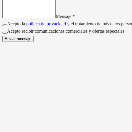
Mensaje
*
Acepto la
política de privacidad
y el tratamiento de mis datos perso
Acepto recibir comunicaciones comerciales y ofertas especiales
Enviar mensaje
EXPLORA NUESTROS MODELOS
A
A2
Moto Guzzi V100 MANDELLO
Yamaha XSR 700 (
Gasolina
Gasolina
17.187 km
28.162 km
2024
2019
1042 CC
689 CC