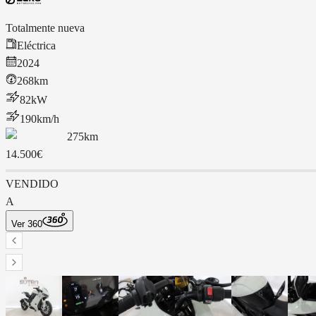
Totalmente nueva
Eléctrica
2024
268km
82
kW
190
km/h
275
km
14.500€
VENDIDO
A
Ver 360