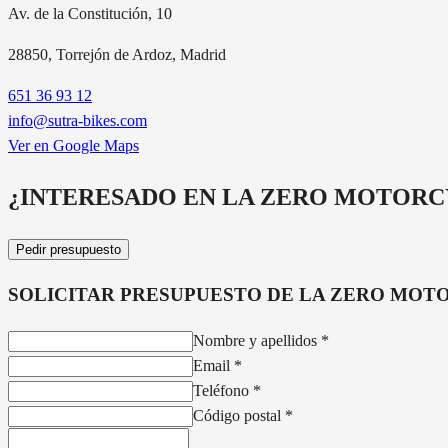
Av. de la Constitución, 10
28850
, Torrejón de Ardoz, Madrid
651 36 93 12
info@sutra-bikes.com
Ver en Google Maps
¿INTERESADO EN LA
ZERO MOTORCY
Pedir presupuesto
SOLICITAR PRESUPUESTO DE LA
ZERO MOTO
Nombre y apellidos
*
Email
*
Teléfono
*
Código postal
*