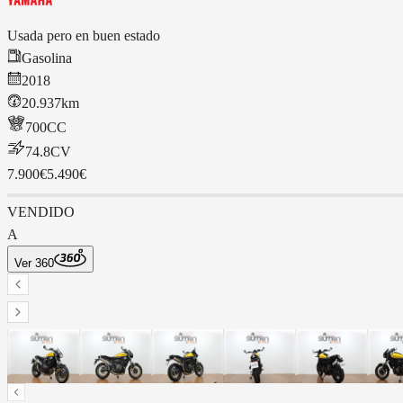
Usada pero en buen estado
Gasolina
2018
20.937km
700
CC
74.8
CV
7.900€
5.490€
VENDIDO
A
Ver 360