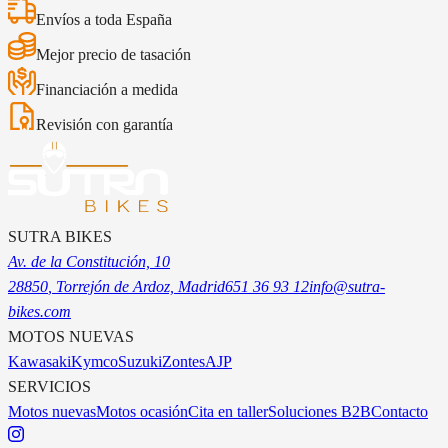
Envíos a toda España
Mejor precio de tasación
Financiación a medida
Revisión con garantía
SUTRA BIKES
Av. de la Constitución, 10
28850
, Torrejón de Ardoz, Madrid
651 36 93 12
info@sutra-
bikes.com
MOTOS NUEVAS
Kawasaki
Kymco
Suzuki
Zontes
AJP
SERVICIOS
Motos nuevas
Motos ocasión
Cita en taller
Soluciones B2B
Contacto