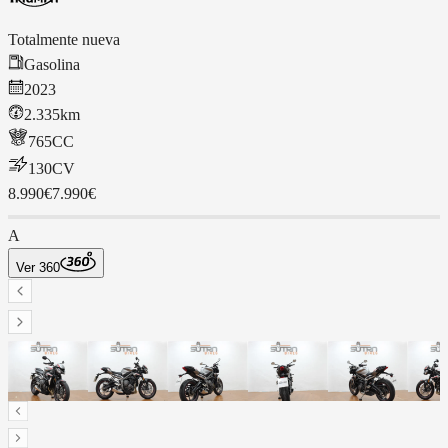
Totalmente nueva
Gasolina
2023
2.335km
765
CC
130
CV
8.990€
7.990€
A
Ver 360