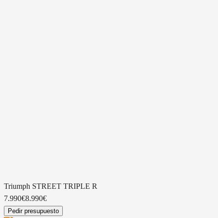
EXPLORA NUESTROS MODELOS
A2
A
A
A
Suzuki GSX-8S 2025
BMW R NINE T
Ducati MONS
9.299€
Gasolina
Gasolina
8.399€
10.760 km
6000 km
2018
2023
1170 CC
937 CC
11.990€
9.990€
8.990€
Triumph
STREET TRIPLE R
7.990€
8.990€
Pedir presupuesto