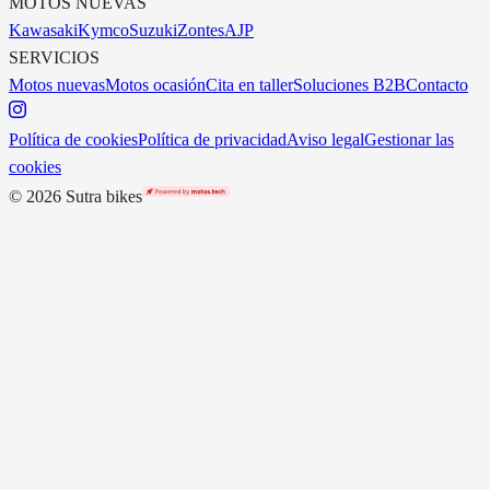
MOTOS NUEVAS
Kawasaki
Kymco
Suzuki
Zontes
AJP
SERVICIOS
Motos nuevas
Motos ocasión
Cita en taller
Soluciones B2B
Contacto
Política de cookies
Política de privacidad
Aviso legal
Gestionar las
cookies
©
2026
Sutra bikes