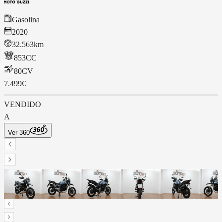
Gasolina
2020
32.563km
853
CC
80
CV
7.499€
VENDIDO
A
Ver 360