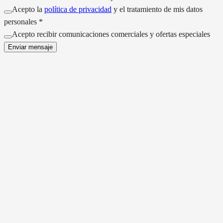
Acepto la
política de privacidad
y el tratamiento de mis datos
personales *
Acepto recibir comunicaciones comerciales y ofertas especiales
Enviar mensaje
EXPLORA NUESTROS MODELOS
A
A2
Moto Guzzi V100 MANDELLO
Yamaha XSR 700 (
Gasolina
Gasolina
17.187 km
28.162 km
2024
2019
1042 CC
689 CC
9.900€
5.490€