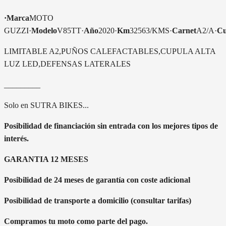
·Marca
MOTO
GUZZI·
Modelo
V85TT·
Año
2020·
Km
32563/KMS·
Carnet
A2/A·
Cu
LIMITABLE A2,PUÑOS CALEFACTABLES,CUPULA ALTA
LUZ LED,DEFENSAS LATERALES
_________
Solo en SUTRA BIKES...
Posibilidad de financiación sin entrada con los mejores tipos de
interés.
GARANTIA 12 MESES
Posibilidad de 24 meses de garantía con coste adicional
Posibilidad de transporte a domicilio (consultar tarifas)
Compramos tu moto como parte del pago.