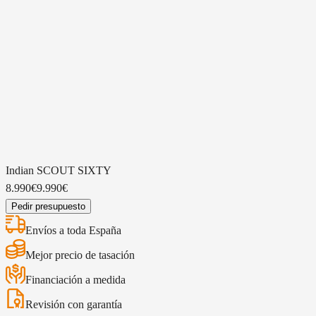
Kawasaki Vulcan S
Harley-Davidson FAT BOB 114
Ha
Seguro GRATIS
Gasolina
7.825€
10.374 km
2021
1868 CC
17.990€
12
16.990€
Indian
SCOUT SIXTY
8.990€
9.990€
Pedir presupuesto
Envíos a toda España
Mejor precio de tasación
Financiación a medida
Revisión con garantía