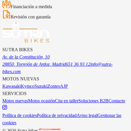
Financiación a medida
Revisión con garantía
SUTRA BIKES
Av. de la Constitución, 10
28850
, Torrejón de Ardoz, Madrid
651 36 93 12
info@sutra-
bikes.com
MOTOS NUEVAS
Kawasaki
Kymco
Suzuki
Zontes
AJP
SERVICIOS
Motos nuevas
Motos ocasión
Cita en taller
Soluciones B2B
Contacto
Política de cookies
Política de privacidad
Aviso legal
Gestionar las
cookies
©
2026
Sutra bikes