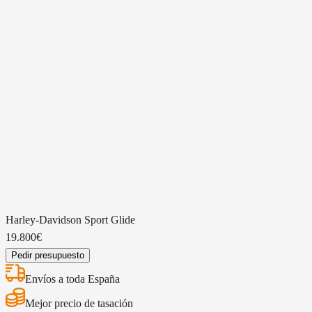
EXPLORA NUESTROS MODELOS
A
A2
Moto Guzzi V100 MANDELLO
Yamaha XSR 700 (
Gasolina
Gasolina
17.187 km
28.162 km
2024
2019
1042 CC
689 CC
9.900€
5.490€
Harley-Davidson
Sport Glide
19.800€
Pedir presupuesto
Envíos a toda España
Mejor precio de tasación