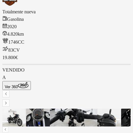
Totalmente nueva
Gasolina
2020
4.820km
1746
CC
83
CV
19.800€
VENDIDO
A
Ver 360