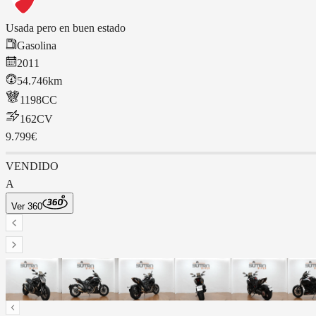
Usada pero en buen estado
Gasolina
2011
54.746km
1198
CC
162
CV
9.799€
VENDIDO
A
Ver 360