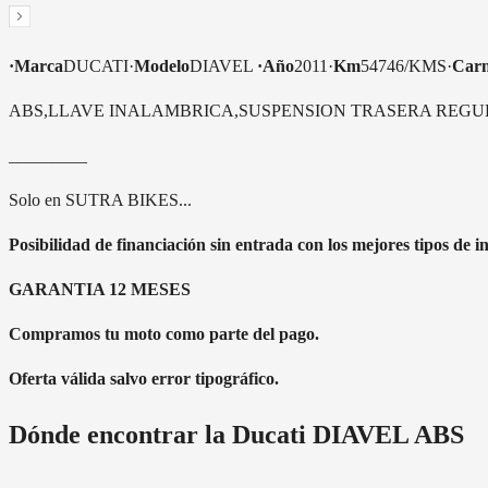
·Marca
DUCATI·
Modelo
DIAVEL
·Año
2011·
Km
54746/KMS·
Carn
ABS,LLAVE INALAMBRICA,SUSPENSION TRASERA REG
_________
Solo en SUTRA BIKES...
Posibilidad de financiación sin entrada con los mejores tipos de in
GARANTIA 12 MESES
Compramos tu moto como parte del pago.
Oferta válida salvo error tipográfico.
Dónde encontrar la
Ducati DIAVEL ABS