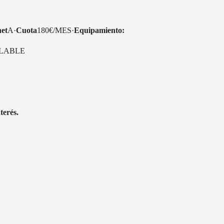
et
A·
Cuota
180€/MES·
Equipamiento:
ULABLE
terés.